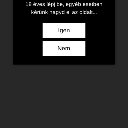
18 éves lépj be, egyéb esetben
kérünk hagyd el az oldalt...
Igen
Nem
Egri Bikavér Superior
2021