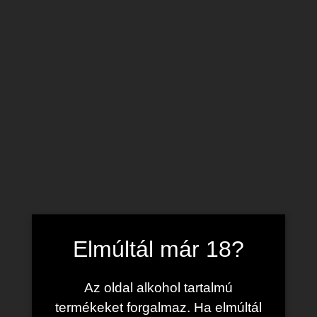
Skip to content
Search
Me
Kezdőlap
»
Egyéb
»
Egri Bikavér Superior 2021
Elmúltál már 18?
Az oldal alkohol tartalmú
termékeket forgalmaz. Ha elmúltál