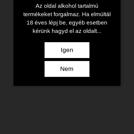
Az oldal alkohol tartalmú
A vásárlással, szállítással és fizetéssel
termékeket forgalmaz. Ha elmúltál
kapcsolatos adatok megadása:
18 éves lépj be, egyéb esetben
kérünk hagyd el az oldalt...
A rendelés során a számlázással kapcsolatos
adatok (keresztnév, vezetéknév, cím (ország,
Igen
utca, házszám, város, megye, irányítószám), e-
mail cím, telefonszám) megadása szükséges. A
webáruházrendszer a számlázási adatokat
Nem
automatikusa tárolja, mint szállítási adat.
Amennyiben számlázási és a szállítási adatok
eltérőek, abban az esetben a A SZÁLLÍTÁSI
MÁSIK CÍMRE előtti jelölőnégyzetre kell
rákattintani, és a szállítási adatokat megadni. A
rendelési adatok megadása során Önnek
lehetősége van a termék szállítási módját, és a
termék fizetési módját kiválasztani. A RENDELÉSI