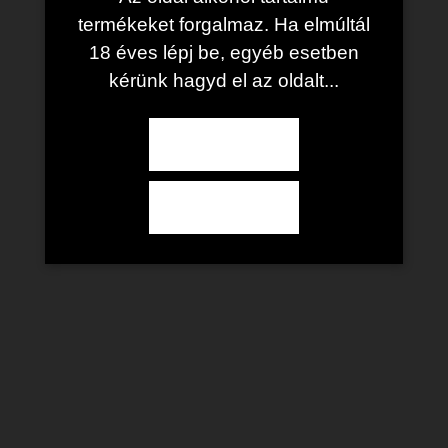
Any plants for your space
termékeket forgalmaz. Ha elmúltál
18 éves lépj be, egyéb esetben
kérünk hagyd el az oldalt...
Igen
Free Shipping
Free shipping on order
Nem
100% Money Back
If the item didn't suit you