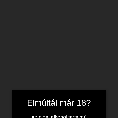
Variety Of
Plants Starting
Just $6
Shop Now
Elmúltál már 18?
Plants Collection
Az oldal alkohol tartalmú